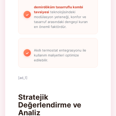
demirdöküm tasarruflu kombi
tavsiyesi
teknolojisindeki
✓
modülasyon yeteneği, konfor ve
tasarruf arasındaki dengeyi kuran
en önemli faktördür.
Akıllı termostat entegrasyonu ile
✓
kullanım maliyetleri optimize
edilebilir.
[ad_1]
Stratejik
Değerlendirme ve
Analiz