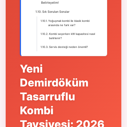
Belirleyelim!
Sık Sorulan Sorular
Yoğuşmalı kombi ile klasik kombi
arasında ne fark var?
Kombi seçerken kW kapasitesi nasıl
belirlenir?
Servis desteği neden önemli?
Yeni
Demirdöküm
Tasarruflu
Kombi
Tavsiyesi: 2026