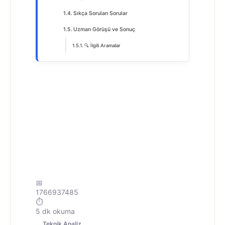
Sıkça Sorulan Sorular
Uzman Görüşü ve Sonuç
🔍 İlgili Aramalar
Demirdöküm
Solaris Rehberi:
Kurulum ve
Bakım İpuçları
📅
1766937485
⏱️
5 dk okuma
Teknik Analiz