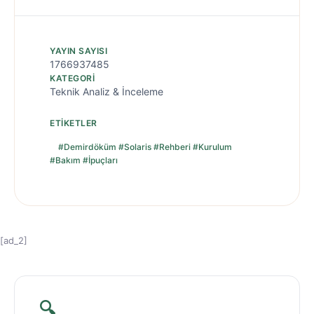
YAYIN SAYISI
1766937485
KATEGORI
Teknik Analiz & İnceleme
ETIKETLER
#Demirdöküm #Solaris #Rehberi #Kurulum
#Bakım #İpuçları
[ad_2]
🔍